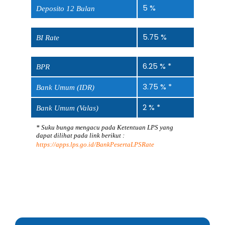
5 %
Deposito 12 Bulan
5.75 %
BI Rate
6.25 % *
BPR
3.75 % *
Bank Umum (IDR)
2 % *
Bank Umum (Valas)
* Suku bunga mengacu pada Ketentuan LPS yang
dapat dilihat pada link berikut :
https://apps.lps.go.id/BankPesertaLPSRate