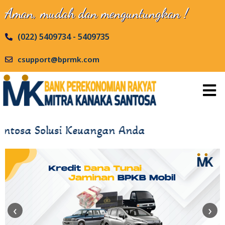
Aman, mudah dan menguntungkan !
(022) 5409734 - 5409735
csupport@bprmk.com
sa Solusi Keuangan Anda
‹
›