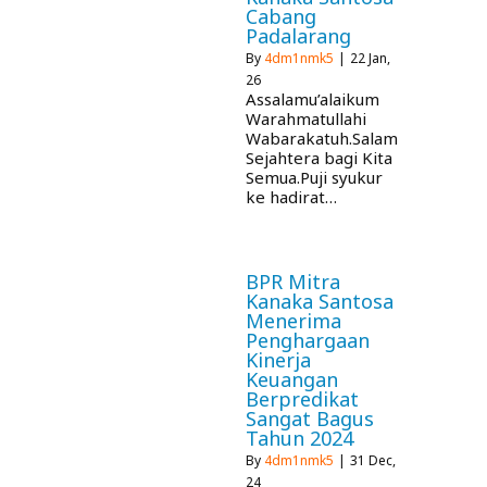
Cabang
Padalarang
By
4dm1nmk5
|
22
Jan,
26
Assalamu’alaikum
Warahmatullahi
Wabarakatuh.Salam
Sejahtera bagi Kita
Semua.Puji syukur
ke hadirat…
BPR Mitra
Kanaka Santosa
Menerima
Penghargaan
Kinerja
Keuangan
Berpredikat
Sangat Bagus
Tahun 2024
By
4dm1nmk5
|
31
Dec,
24