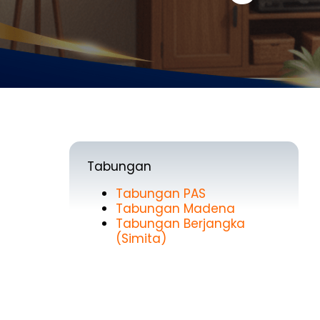
Tabungan
Tabungan PAS
Tabungan Madena
Tabungan Berjangka
(Simita)