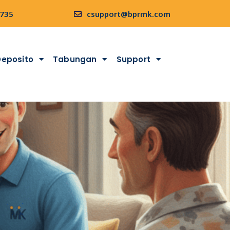
9735
csupport@bprmk.com
Deposito
Tabungan
Support