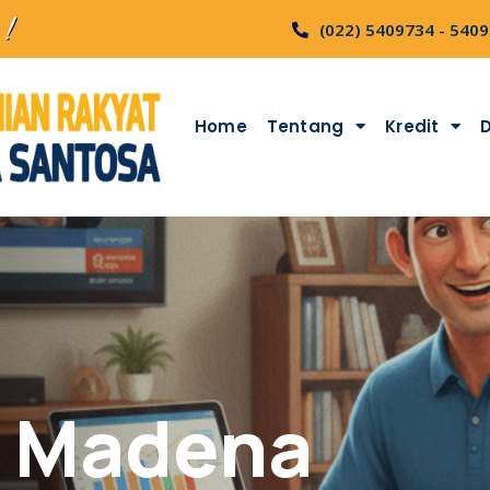
 !
(022) 5409734 - 540
Home
Tentang
Kredit
 Madena